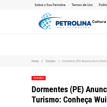
Sobre o Sou Petrolina
Termos de Uso
Polít
Cultura
»
»
Home
Turismo
Dormentes (PE) Anuncia Novo Direto
TURISMO
Dormentes (PE) Anunci
Turismo: Conheça Wui