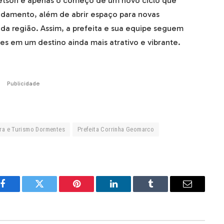
Cletson é apenas o começo de um novo ciclo que
andamento, além de abrir espaço para novas
a da região. Assim, a prefeita e sua equipe seguem
s em um destino ainda mais atrativo e vibrante.
Publicidade
ura e Turismo Dormentes
Prefeita Corrinha Geomarco
Facebook
Twitter
Pinterest
LinkedIn
Tumblr
Email