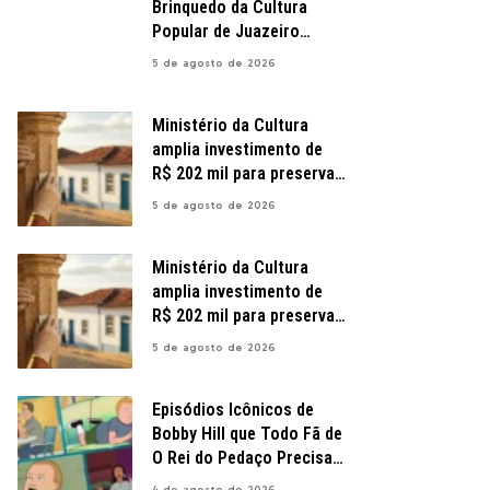
Brinquedo da Cultura
Popular de Juazeiro
Ganha Vida em Cortejo
5 de agosto de 2026
Ministério da Cultura
amplia investimento de
R$ 202 mil para preservar
patrimônio histórico em
5 de agosto de 2026
Pernambuco
Ministério da Cultura
amplia investimento de
R$ 202 mil para preservar
patrimônio histórico em
5 de agosto de 2026
Pernambuco
Episódios Icônicos de
Bobby Hill que Todo Fã de
O Rei do Pedaço Precisa
Rever